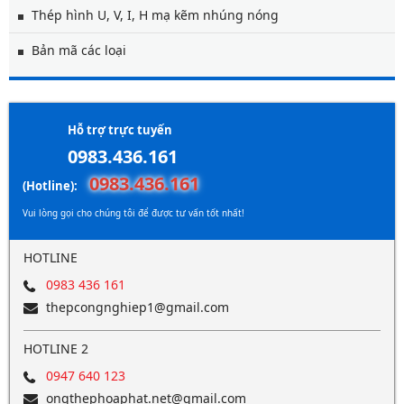
Thép hình U, V, I, H mạ kẽm nhúng nóng
Bản mã các loại
Hỗ trợ trực tuyến
0983.436.161
0983.436.161
(Hotline):
Vui lòng gọi cho chúng tôi để được tư vấn tốt nhất!
HOTLINE
0983 436 161
thepcongnghiep1@gmail.com
HOTLINE 2
0947 640 123
ongthephoaphat.net@gmail.com