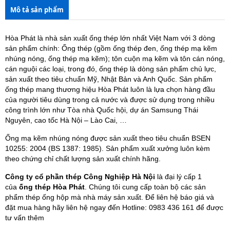
Mô tả sản phẩm
Hòa Phát là nhà sản xuất ống thép lớn nhất Việt Nam với 3 dòng
sản phẩm chính: Ống thép (gồm ống thép đen, ống thép mạ kẽm
nhúng nóng, ống thép mạ kẽm); tôn cuộn mạ kẽm và tôn cán nóng,
cán nguội các loại, trong đó, ống thép là dòng sản phẩm chủ lực,
sản xuất theo tiêu chuẩn Mỹ, Nhật Bản và Anh Quốc. Sản phẩm
ống thép mang thương hiệu Hòa Phát luôn là lựa chọn hàng đầu
của người tiêu dùng trong cả nước và được sử dụng trong nhiều
công trình lớn như Tòa nhà Quốc hội, dự án Samsung Thái
Nguyên, cao tốc Hà Nội – Lào Cai, …
Ống mạ kẽm nhúng nóng được sản xuất theo tiêu chuẩn BSEN
10255: 2004 (BS 1387: 1985). Sản phẩm xuất xưởng luôn kèm
theo chứng chỉ chất lượng sản xuất chính hãng.
Công ty cổ phần thép Công Nghiệp Hà Nội
là đại lý cấp 1
của
ống thép Hòa Phát
. Chúng tôi cung cấp toàn bộ các sản
phẩm thép ống hộp mà nhà máy sản xuất. Để liên hệ báo giá và
đặt mua hàng hãy liên hệ ngay đến Hotline: 0983 436 161 để được
tư vấn thêm