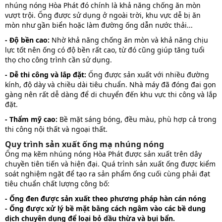
nhúng nóng Hòa Phát đó chính là khả năng chống ăn mòn
vượt trội. Ống được sử dụng ở ngoài trời, khu vực dễ bị ăn
mòn như gần biển hoặc làm đường ống dẫn nước thải...
- Độ bền cao:
Nhờ khả năng chống ăn mòn và khả năng chịu
lực tốt nên ống có độ bền rất cao, từ đó cũng giúp tăng tuổi
thọ cho công trình cần sử dụng.
- Dễ thi công và lắp đặt:
Ống được sản xuất với nhiều đường
kính, độ dày và chiều dài tiêu chuẩn. Nhà máy đã đóng đai gọn
gàng nên rất dễ dàng để di chuyển đến khu vực thi công và lắp
đặt.
- Thẩm mỹ cao:
Bề mặt sáng bóng, đều màu, phù hợp cả trong
thi công nội thất và ngoại thất.
Quy trình sản xuất ống mạ nhúng nóng
Ống mạ kẽm nhúng nóng Hòa Phát được sản xuất trên dây
chuyền tiên tiến và hiện đại. Quá trình sản xuất ống được kiểm
soát nghiệm ngặt để tạo ra sản phẩm ống cuối cùng phải đạt
tiêu chuẩn chất lượng công bố:
- Ống đen được sản xuất theo phương pháp hàn cán nóng
- Ống được xử lý bề mặt bằng cách ngâm vào các bề dung
dịch chuyên dụng để loại bỏ dầu thừa và bụi bẩn.