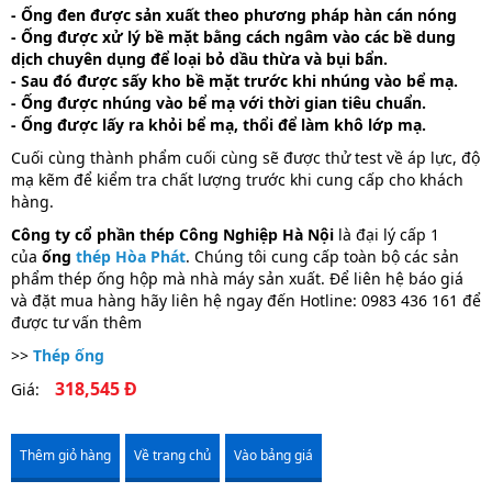
- Ống đen được sản xuất theo phương pháp hàn cán nóng
- Ống được xử lý bề mặt bằng cách ngâm vào các bề dung
dịch chuyên dụng để loại bỏ dầu thừa và bụi bẩn.
- Sau đó được sấy kho bề mặt trước khi nhúng vào bể mạ.
- Ống được nhúng vào bể mạ với thời gian tiêu chuẩn.
- Ống được lấy ra khỏi bể mạ, thổi để làm khô lớp mạ.
Cuối cùng thành phẩm cuối cùng sẽ được thử test về áp lực, độ
mạ kẽm để kiểm tra chất lượng trước khi cung cấp cho khách
hàng.
Công ty cổ phần thép Công Nghiệp Hà Nội
là đại lý cấp 1
của
ống
thép Hòa Phát
. Chúng tôi cung cấp toàn bộ các sản
phẩm thép ống hộp mà nhà máy sản xuất. Để liên hệ báo giá
và đặt mua hàng hãy liên hệ ngay đến Hotline: 0983 436 161 để
được tư vấn thêm
>>
Thép ống
318,545 Đ
Giá:
Thêm giỏ hàng
Về trang chủ
Vào bảng giá