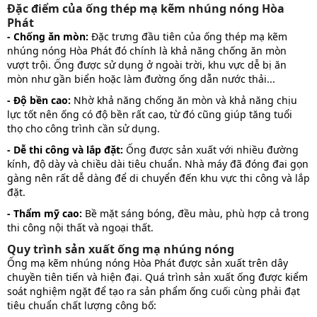
Đặc điểm của ống thép mạ kẽm nhúng nóng Hòa
Phát
- Chống ăn mòn:
Đặc trưng đầu tiên của ống thép mạ kẽm
nhúng nóng Hòa Phát đó chính là khả năng chống ăn mòn
vượt trội. Ống được sử dụng ở ngoài trời, khu vực dễ bị ăn
mòn như gần biển hoặc làm đường ống dẫn nước thải...
- Độ bền cao:
Nhờ khả năng chống ăn mòn và khả năng chịu
lực tốt nên ống có độ bền rất cao, từ đó cũng giúp tăng tuổi
thọ cho công trình cần sử dụng.
- Dễ thi công và lắp đặt:
Ống được sản xuất với nhiều đường
kính, độ dày và chiều dài tiêu chuẩn. Nhà máy đã đóng đai gọn
gàng nên rất dễ dàng để di chuyển đến khu vực thi công và lắp
đặt.
- Thẩm mỹ cao:
Bề mặt sáng bóng, đều màu, phù hợp cả trong
thi công nội thất và ngoại thất.
Quy trình sản xuất ống mạ nhúng nóng
Ống mạ kẽm nhúng nóng Hòa Phát được sản xuất trên dây
chuyền tiên tiến và hiện đại. Quá trình sản xuất ống được kiểm
soát nghiệm ngặt để tạo ra sản phẩm ống cuối cùng phải đạt
tiêu chuẩn chất lượng công bố: