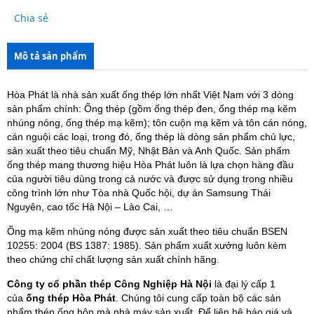
Chia sẻ
Mô tả sản phẩm
Hòa Phát là nhà sản xuất ống thép lớn nhất Việt Nam với 3 dòng
sản phẩm chính: Ống thép (gồm ống thép đen, ống thép mạ kẽm
nhúng nóng, ống thép mạ kẽm); tôn cuộn mạ kẽm và tôn cán nóng,
cán nguội các loại, trong đó, ống thép là dòng sản phẩm chủ lực,
sản xuất theo tiêu chuẩn Mỹ, Nhật Bản và Anh Quốc. Sản phẩm
ống thép mang thương hiệu Hòa Phát luôn là lựa chọn hàng đầu
của người tiêu dùng trong cả nước và được sử dụng trong nhiều
công trình lớn như Tòa nhà Quốc hội, dự án Samsung Thái
Nguyên, cao tốc Hà Nội – Lào Cai, …
Ống mạ kẽm nhúng nóng được sản xuất theo tiêu chuẩn BSEN
10255: 2004 (BS 1387: 1985). Sản phẩm xuất xưởng luôn kèm
theo chứng chỉ chất lượng sản xuất chính hãng.
Công ty cổ phần thép Công Nghiệp Hà Nội
là đại lý cấp 1
của
ống thép Hòa Phát
. Chúng tôi cung cấp toàn bộ các sản
phẩm thép ống hộp mà nhà máy sản xuất. Để liên hệ báo giá và