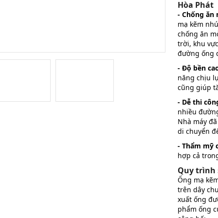
Hòa Phát
- Chống ăn
mạ kẽm nhún
chống ăn mò
trời, khu v
đường ống d
- Độ bền cao
năng chịu lự
cũng giúp tă
- Dễ thi côn
nhiều đường 
Nhà máy đã 
di chuyển đế
- Thẩm mỹ c
hợp cả trong
Quy trình
Ống mạ kẽm
trên dây chu
xuất ống đư
phẩm ống cu