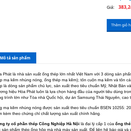
383,2
Giá:
Thêm giỏ 
Mô tả sản phẩm
a Phát là nhà sản xuất ống thép lớn nhất Việt Nam với 3 dòng sản ph
ép mạ kẽm nhúng nóng, ống thép mạ kẽm); tôn cuộn mạ kẽm và tôn cán 
ép là dòng sản phẩm chủ lực, sản xuất theo tiêu chuẩn Mỹ, Nhật Bản
ương hiệu Hòa Phát luôn là lựa chọn hàng đầu của người tiêu dùng tro
ng trình lớn như Tòa nhà Quốc hội, dự án Samsung Thái Nguyên, cao 
g mạ kẽm nhúng nóng được sản xuất theo tiêu chuẩn BSEN 10255: 20
ôn kèm theo chứng chỉ chất lượng sản xuất chính hãng.
ng ty cổ phần thép Công Nghiệp Hà Nội
là đại lý cấp 1 của
ống thé
c sản phẩm thép ống hộp mà nhà máy sản xuất. Để liên hệ báo giá và đ