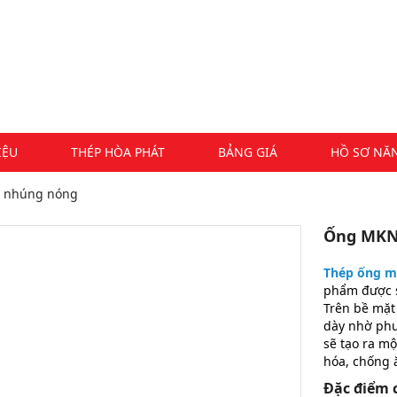
IỆU
THÉP HÒA PHÁT
BẢNG GIÁ
HỒ SƠ NĂ
 nhúng nóng
Ống MKNN
Thép ống m
phẩm được s
Trên bề mặt
dày nhờ ph
sẽ tạo ra m
hóa, chống 
Đặc điểm 