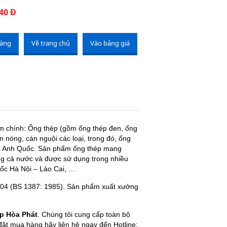
40 Đ
hàng
Về trang chủ
Vào bảng giá
ẩm chính: Ống thép (gồm ống thép đen, ống
nóng, cán nguội các loại, trong đó, ống
 và Anh Quốc. Sản phẩm ống thép mang
ng cả nước và được sử dụng trong nhiều
tốc Hà Nội – Lào Cai, …
04 (BS 1387: 1985). Sản phẩm xuất xưởng
p Hòa Phát
. Chúng tôi cung cấp toàn bộ
ặt mua hàng hãy liên hệ ngay đến Hotline: