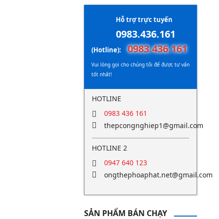
Hỗ trợ trực tuyến
0983.436.161
0983.436.161
(Hotline):
Vui lòng gọi cho chúng tôi để được tư vấn
tốt nhất!
HOTLINE
0983 436 161
thepcongnghiep1@gmail.com
HOTLINE 2
0947 640 123
ongthephoaphat.net@gmail.com
SẢN PHẨM BÁN CHẠY