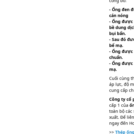
công bố:
- Ống đen 
cán nóng
- Ống được 
bề dung dịc
bụi bẩn.
- Sau đó đư
bể mạ.
- Ống được 
chuẩn.
- Ống được 
mạ.
Cuối cùng t
áp lực, độ m
cung cấp ch
Công ty cổ 
cấp 1 của
ố
toàn bộ các
xuất. Để liê
ngay đến Ho
>>
Thép ốn