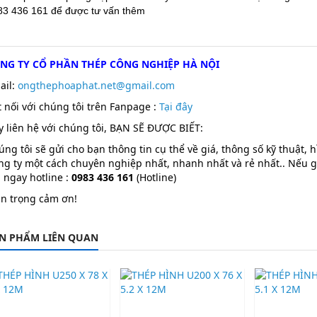
83 436 161 để được tư vấn thêm
NG TY CỔ PHẦN THÉP CÔNG NGHIỆP HÀ NỘI
ail:
ongthephoaphat.net@gmail.com
t nối với chúng tôi trên Fanpage :
T
ại đây
y liên hệ với chúng tôi, BẠN SẼ ĐƯỢC BIẾT:
úng tôi sẽ gửi cho bạn thông tin cụ thể về giá, thông số kỹ thuật, 
ng ty một cách chuyên nghiệp nhất, nhanh nhất và rẻ nhất.. Nếu g
 ngay hotline :
0983 436 161
(Hotline)
ân trọng cảm ơn!
N PHẨM LIÊN QUAN