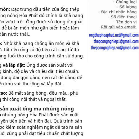
 mòn:
Đặc trưng đầu tiên của ống thép
g nóng Hòa Phát đó chính là khả năng
n vượt trội. Ống được sử dụng ở ngoài
ực dễ bị ăn mòn như gần biển hoặc làm
ẫn nước thải...
:
Nhờ khả năng chống ăn mòn và khả
c tốt nên ống có độ bền rất cao, từ đó
ng tuổi thọ cho công trình cần sử dụng.
g và lắp đặt:
Ống được sản xuất với
kính, độ dày và chiều dài tiêu chuẩn.
đóng đai gọn gàng nên rất dễ dàng để
n khu vực thi công và lắp đặt.
ao:
Bề mặt sáng bóng, đều màu, phù
 thi công nội thất và ngoại thất.
 sản xuất ống mạ nhúng nóng
 nhúng nóng Hòa Phát được sản xuất
yền tiên tiến và hiện đại. Quá trình sản
ợc kiểm soát nghiệm ngặt để tạo ra sản
ối cùng phải đạt tiêu chuẩn chất lượng