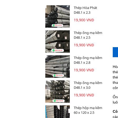
Thép Hòa Phát
D48.1 x 2.3
19,900 VNĐ
Thép ống mạ kẽm
D48.1 x 2.5
19,900 VNĐ
Thép ống mạ kẽm
D48.1 x 2.8
Hò
19,900 VNĐ
th
th
Thép ống mạ kẽm
th
D48.1 x 3.0
cô
19,900 VNĐ
Ốn
lu
Thép hộp mạ kẽm
Cô
60 x 120 x 2.5
cá