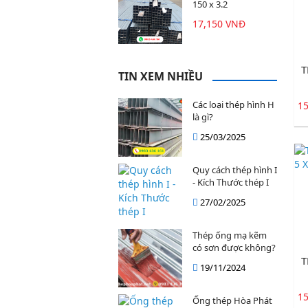
150 x 3.2
17,150 VNĐ
T
TIN XEM NHIỀU
Các loại thép hình H
1
là gì?
25/03/2025
Quy cách thép hình I
- Kích Thước thép I
27/02/2025
Thép ống mạ kẽm
có sơn được không?
T
19/11/2024
1
Ống thép Hòa Phát