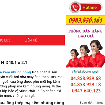
NG LỰC
LIÊN HỆ
 D48.1 x 2.1
ạ kẽm nhúng nóng
Hòa Phát
là sản
ản xuất bởi nhà máy ống thép Hòa Phát.
 ngoài của ống được phủ một lớp kẽm
ương pháp mạ kẽm nhúng nóng. Vì thế
ột lớp bảo vệ vững chắc giúp chống oxi
ăn mòn, chống han gỉ...
của ống thép mạ kẽm nhúng nóng