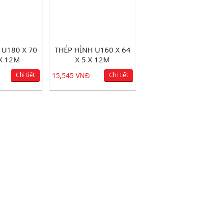
 U180 X 70
THÉP HÌNH U160 X 64
 X 12M
X 5 X 12M
Chi tiết
15,545 VNĐ
Chi tiết