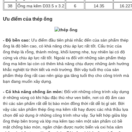
38
Ống mạ kẽm D33.5 x 3.2
6
14.35
16.22
Ưu điểm của thép ống
- Độ bền cao:
Ưu điểm đầu tiên phải nhắc đến của sản phẩm thép
ống là độ bền cao, có khả năng chịu áp lực rất tốt. Cấu trúc của
ống thép là rỗng, thành mỏng, khối lượng nhẹ, tuy nhiên lại có độ
cứng và chịu áp lực rất tốt. Ngoài ra đối với những sản phẩm thép
ống mạ kẽm lại còn có thêm khả năng chịu được những ảnh hưởng
khắc nghiệt từ thời tiết và môi trường. Bởi vậy tuổi thọ của sản
phẩm thép ống rất cao nên giúp gia tăng tuổi thọ cho công trình mà
bạn đang muốn xây dựng.
- Có khả năng chống ăn mòn:
Đối với những công trình xây dựng
ở những vùng có khi hậu đặc thù như ven biển, nơi có độ ẩm cao
thì các sản phẩm rất dễ bị bào mòn đồng thời rất dễ bị gỉ sét. Bởi
vậy các sản phẩm thép ống mạ kẽm rất hay được các nhà thầu lựa
chọn để sử dụng ở những công trình như vậy. Sự kết hớp giữa lớp
ống thép bên trong và lớp mạ kẽm tạo nên một sản phẩm có bề
mặt chống bào mòn, ngăn chặn được nước biển và oxi hóa xâm