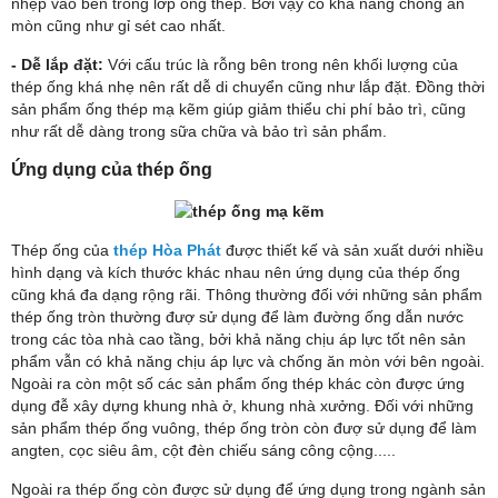
nhệp vào bên trong lớp ống thép. Bởi vậy có khả năng chống ăn
mòn cũng như gỉ sét cao nhất.
- Dễ lắp đặt:
Với cấu trúc là rỗng bên trong nên khối lượng của
thép ống khá nhẹ nên rất dễ di chuyển cũng như lắp đặt. Đồng thời
sản phẩm ống thép mạ kẽm giúp giảm thiểu chi phí bảo trì, cũng
như rất dễ dàng trong sữa chữa và bảo trì sản phẩm.
Ứng dụng của thép ống
Thép ống của
thép Hòa Phát
được thiết kế và sản xuất dưới nhiều
hình dạng và kích thước khác nhau nên ứng dụng của thép ống
cũng khá đa dạng rộng rãi. Thông thường đối với những sản phẩm
thép ống tròn thường đượ sử dụng để làm đường ống dẫn nước
trong các tòa nhà cao tầng, bởi khả năng chịu áp lực tốt nên sản
phẩm vẫn có khả năng chịu áp lực và chống ăn mòn với bên ngoài.
Ngoài ra còn một số các sản phẩm ống thép khác còn được ứng
dụng đễ xây dựng khung nhà ở, khung nhà xưởng. Đối với những
sản phẩm thép ống vuông, thép ống tròn còn đượ sử dụng để làm
angten, cọc siêu âm, cột đèn chiếu sáng công cộng.....
Ngoài ra thép ống còn được sử dụng để ứng dụng trong ngành sản