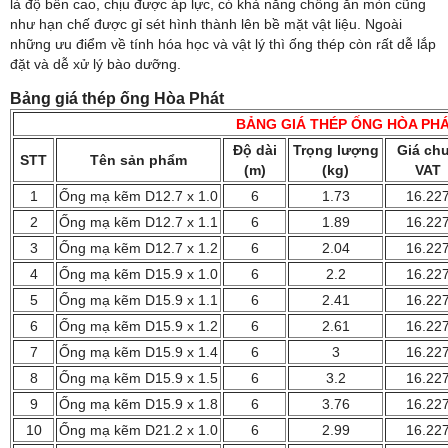
là độ bền cao, chịu được áp lực, có khả năng chống ăn mòn cũng
như hạn chế được gỉ sét hình thành lên bề mặt vật liệu. Ngoài
những ưu điểm về tính hóa học và vật lý thì ống thép còn rất dễ lắp
đặt và dễ xử lý bào dưỡng.
Bảng giá thép ống Hòa Phát
BẢNG GIÁ THÉP ỐNG HÒA PH
Độ dài
Trọng lượng
Giá ch
STT
Tên sản phẩm
(m)
(kg)
VAT
1
Ống mạ kẽm D12.7 x 1.0
6
1.73
16.22
2
Ống mạ kẽm D12.7 x 1.1
6
1.89
16.22
3
Ống mạ kẽm D12.7 x 1.2
6
2.04
16.22
4
Ống mạ kẽm D15.9 x 1.0
6
2.2
16.22
5
Ống mạ kẽm D15.9 x 1.1
6
2.41
16.22
6
Ống mạ kẽm D15.9 x 1.2
6
2.61
16.22
7
Ống mạ kẽm D15.9 x 1.4
6
3
16.22
8
Ống mạ kẽm D15.9 x 1.5
6
3.2
16.22
9
Ống mạ kẽm D15.9 x 1.8
6
3.76
16.22
10
Ống mạ kẽm D21.2 x 1.0
6
2.99
16.22