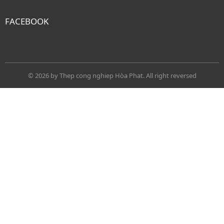
FACEBOOK
© 2026 by
Thep cong nghiep Hòa Phat
. All right reversed