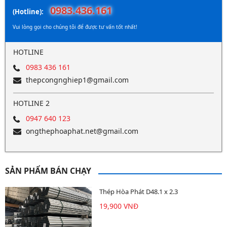
0983.436.161
(Hotline):
Vui lòng gọi cho chúng tôi để được tư vấn tốt nhất!
HOTLINE
0983 436 161
thepcongnghiep1@gmail.com
HOTLINE 2
0947 640 123
ongthephoaphat.net@gmail.com
SẢN PHẨM BÁN CHẠY
Thép Hòa Phát D48.1 x 2.3
19,900 VNĐ