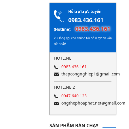
Hỗ trợ trực tuyến
0983.436.161
0983.436.161
(Hotline):
Vui lòng gọi cho chúng tôi để được tư vấn
tốt nhất!
HOTLINE
0983 436 161
thepcongnghiep1@gmail.com
HOTLINE 2
0947 640 123
ongthephoaphat.net@gmail.com
SẢN PHẨM BÁN CHẠY