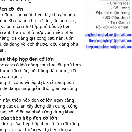
đen cỡ lớn
n được sản xuất theo dây chuyền tiên
 đại. Khả năng chịu lực tốt, độ bền cao,
t và ăn mòn nhờ lớp phủ bảo vệ bên
cả cạnh tranh, phù hợp với nhiều phân
hàng, dễ dàng gia công cắt, hàn, uốn
u, đa dạng về kích thước, kiểu dáng phù
án.
ủa thép hộp đen cỡ lớn
c cao: có khả năng chịu lực tốt, phù hợp
khung cấu trúc, hệ thống dẫn nước, cột
, cầu trục...
ong thi công và lắp đặt: khả năng uốn
n dễ dàng, giúp giảm thời gian và công
.
 này, thép hộp đen cỡ lớn ngày càng
ong các dự án xây dựng dân dụng, công
can, cột điện và nhiều ứng dụng khác.
của thép hộp đen cỡ lớn
 dụng của thép hộp đen cỡ lớn rất rộng,
ng cao chất lượng và độ bền cho các