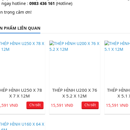
 ngay hotline :
0983 436 161
(Hotline)
ân trọng cảm ơn!
N PHẨM LIÊN QUAN
HÉP HÌNH U250 X 78
THÉP HÌNH U200 X 76
THÉP HÌNH
X 7 X 12M
X 5.2 X 12M
X 5.1
5,591 VNĐ
Chi tiết
15,591 VNĐ
Chi tiết
15,591 VNĐ