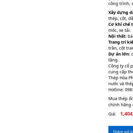
công trình,
Xây dựng d
thép, cột, d
Cơ khí chế t
móc, xe tải.
Nội thất:
bàn
Trang trí ki
trần, cột tra
Dự án lớn:
c
tầng.
Công ty cổ 
cung cấp t
Thép Hòa Ph
nước và thé
Hotline: 09
Mua thép ố
chính hãng 
1,404
Giá:
Thêm giỏ 