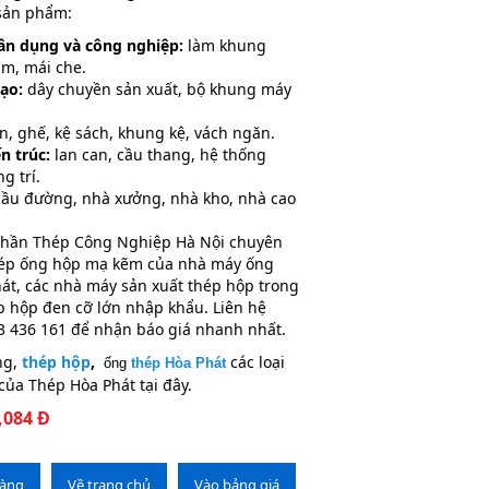
 sản phẩm:
ân dụng và công nghiệp:
làm khung
ầm, mái che.
ạo:
dây chuyền sản xuất, bộ khung máy
, ghế, kệ sách, khung kệ, vách ngăn.
ến trúc:
lan can, cầu thang, hệ thống
ng trí.
ầu đường, nhà xưởng, nhà kho, nhà cao
phần Thép Công Nghiệp Hà Nội chuyên
hép ống hộp mạ kẽm của nhà máy ống
át, các nhà máy sản xuất thép hộp trong
p hộp đen cỡ lớn nhập khẩu. Liên hệ
83 436 161 để nhận báo giá nhanh nhất.
ng,
thép hộp
,
các loại
ống
thép Hòa Phát
của Thép Hòa Phát tại đây.
,084 Đ
hàng
Về trang chủ
Vào bảng giá