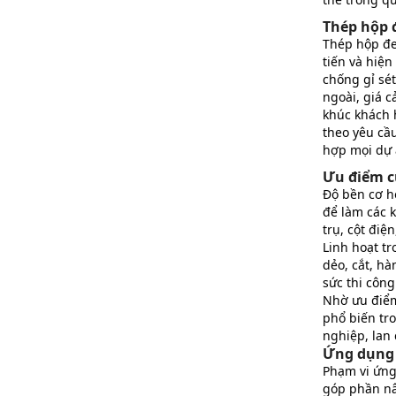
Thép hộp 
Thép hộp đe
tiến và hiện
chống gỉ sé
ngoài, giá 
khúc khách 
theo yêu cầ
hợp mọi dự 
Ưu điểm c
Độ bền cơ họ
để làm các 
trụ, cột điện
Linh hoạt tr
dẻo, cắt, hà
sức thi công
Nhờ ưu điểm
phổ biến tr
nghiệp, lan 
Ứng dụng 
Phạm vi ứng
góp phần nâ