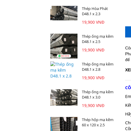
Thép Hòa Phát
D48.1 x 2.3
19,900 VNĐ
Thép ống mạ kẽm
D48.1 x 2.5
Cô
19,900 VNĐ
Ph
để
Thép ống mạ kẽm
D48.1 x 2.8
XE
19,900 VNĐ
CÔ
Thép ống mạ kẽm
Em
D48.1 x 3.0
Kế
19,900 VNĐ
Hã
Thép hộp mạ kẽm
Ch
60 x 120 x 2.5
Cô