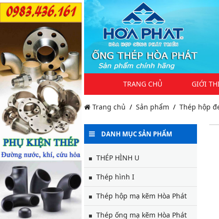
TRANG CHỦ
GIỚI TH
Trang chủ
Sản phẩm
Thép hộp đ
DANH MỤC SẢN PHẨM
THÉP HÌNH U
Thép hình I
Thép hộp mạ kẽm Hòa Phát
Thép ống mạ kẽm Hòa Phát