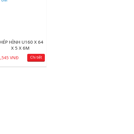
HÉP HÌNH U160 X 64
X 5 X 6M
5,545 VNĐ
Chi tiết