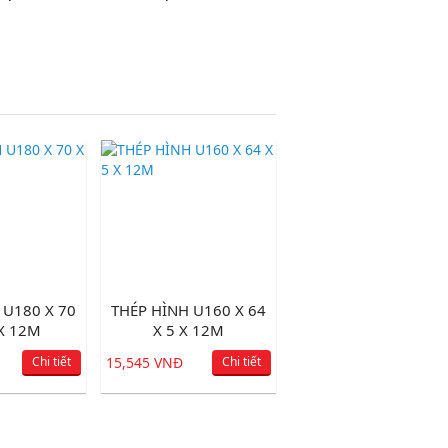
 U180 X 70
THÉP HÌNH U160 X 64
 X 12M
X 5 X 12M
Chi tiết
15,545 VNĐ
Chi tiết