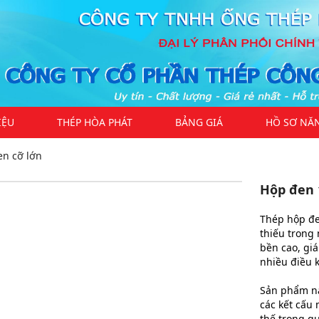
IỆU
THÉP HÒA PHÁT
BẢNG GIÁ
HỒ SƠ NĂ
en cỡ lớn
Hộp đen 1
Thép hộp đen
thiếu trong
bền cao, giá
nhiều điều 
Sản phẩm nà
các kết cấu 
thế trong q