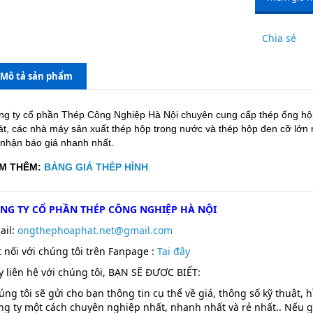
Chia sẻ
Mô tả sản phẩm
ng ty cổ phần Thép Công Nghiệp Hà Nội chuyên cung cấp thép ống 
át, các nhà máy sản xuất thép hộp trong nước và thép hộp đen cỡ lớn
 nhận báo giá nhanh nhất.
M THÊM:
BẢNG GIÁ THÉP HÌNH
NG TY CỔ PHẦN THÉP CÔNG NGHIỆP HÀ NỘI
ail:
ongthephoaphat.net@gmail.com
t nối với chúng tôi trên Fanpage :
T
ại đây
y liên hệ với chúng tôi, BẠN SẼ ĐƯỢC BIẾT:
úng tôi sẽ gửi cho bạn thông tin cụ thể về giá, thông số kỹ thuật, 
ng ty một cách chuyên nghiệp nhất, nhanh nhất và rẻ nhất.. Nếu g