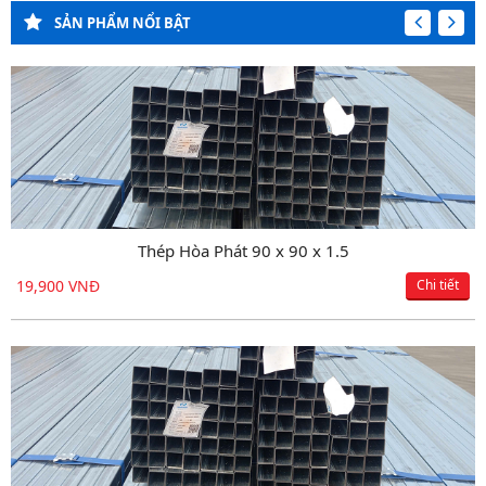
SẢN PHẨM NỔI BẬT
Thép Hòa Phát 90 x 90 x 1.5
Hộp đen 150 x 150 x 3.2
19,900 VNĐ
18,150 VNĐ
Chi tiết
Chi tiết