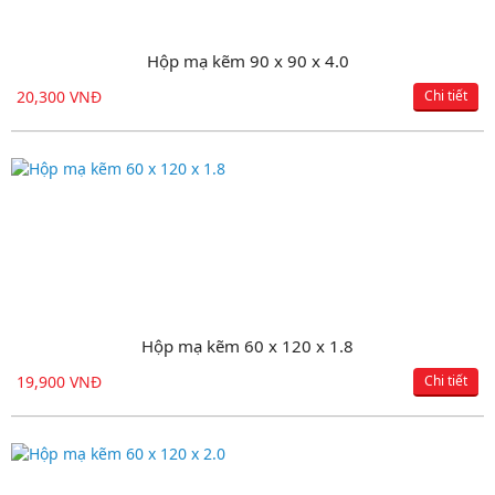
Hộp mạ kẽm 90 x 90 x 4.0
Hộp đen 100 x 200 x 3.5
20,300 VNĐ
18,150 VNĐ
Chi tiết
Chi tiết
Hộp mạ kẽm 60 x 120 x 1.8
Bản mã các loại
19,900 VNĐ
14,850 VNĐ
Chi tiết
Chi tiết