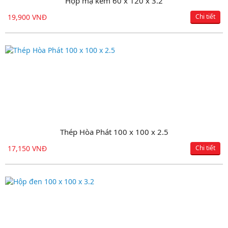
Hộp mạ kẽm 60 x 120 x 3.2
Hộp đen 100 x 200 x 4.0
19,900 VNĐ
18,150 VNĐ
Chi tiết
Chi tiết
Thép Hòa Phát 100 x 100 x 2.5
Hộp đen 100 x 200 x 3.5
17,150 VNĐ
16,500 VNĐ
Chi tiết
Chi tiết