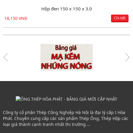
Hộp đen 150 x 150 x 3.0
18,150 VNĐ
Chi tiết
Công ty cổ phần Thép Công Nghiệp Hà Nội là đại lý cấp I Hòa
Phát. Chuyên cung cấp các sản phẩm Thép Ống, Thép Hộp các
loại giá thành cạnh tranh nhất thị trường …