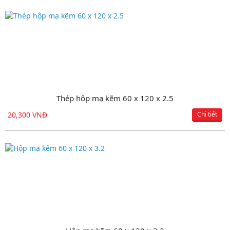
Thép hộp mạ kẽm 60 x 120 x 2.5
Hộp đen 100 x 200 x 3.8
20,300 VNĐ
18,150 VNĐ
Chi tiết
Chi tiết