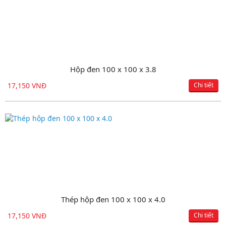
Ống đen cỡ lớn D355.6 x 6.35
Hộp đen 100 x 100 x 3.8
17,150 VNĐ
19,750 VNĐ
Chi tiết
Chi tiết
Thép hộp đen 100 x 100 x 4.0
Ống MKNN D219.1 x 6.35
17,150 VNĐ
27,800 VNĐ
Chi tiết
Chi tiết