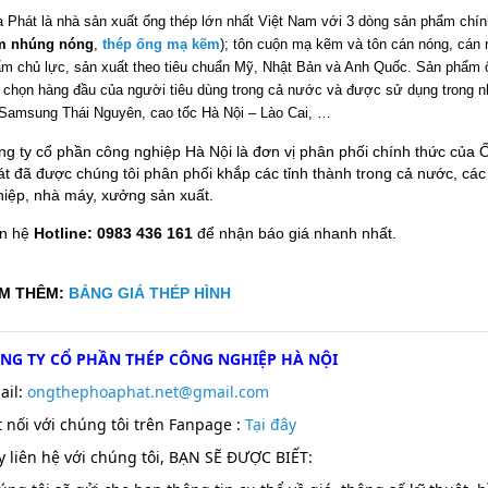
 Phát là nhà sản xuất ống thép lớn nhất Việt Nam với 3 dòng sản phẩm chí
m nhúng nóng
,
thép ống mạ kẽm
); tôn cuộn mạ kẽm và tôn cán nóng, cán n
m chủ lực, sản xuất theo tiêu chuẩn Mỹ, Nhật Bản và Anh Quốc. Sản phẩm 
 chọn hàng đầu của người tiêu dùng trong cả nước và được sử dụng trong n
Samsung Thái Nguyên, cao tốc Hà Nội – Lào Cai, …
ng ty cổ phần công nghiệp Hà Nội là đơn vị phân phối chính thức của
t đã được chúng tôi phân phối khắp các tỉnh thành trong cả nước, các
hiệp, nhà máy, xưởng sản xuất.
ên hệ
Hotline: 0983 436 161
để nhận báo giá nhanh nhất.
M THÊM:
BẢNG GIÁ THÉP HÌNH
NG TY CỔ PHẦN THÉP CÔNG NGHIỆP HÀ NỘI
ail:
ongthephoaphat.net@gmail.com
t nối với chúng tôi trên Fanpage :
T
ại đây
y liên hệ với chúng tôi, BẠN SẼ ĐƯỢC BIẾT: