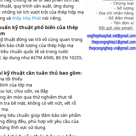
thuật, quy trình sản xuất, ứng dụng
 những lợi ích vượt trội của thép hộp mạ
ung và
thép Hòa Phát
nói riêng.
huẩn kỹ thuật phổ biến của thép
ẽm
kỹ thuật đóng vai trò vô cùng quan trọng
đảm bảo chất lượng của thép hộp mạ
 tiêu chuẩn quốc tế và trong nước
 áp dụng như ASTM A500, BS EN 10255,
hí kỹ thuật cần tuân thủ bao gồm:
ạ tối thiểu
dính của lớp mạ
u lực, chịu uốn, va đập
ống ăn mòn qua thử nghiệm thực tế
m tra bề mặt, không có vết nứt, vết rỗ
n mạ.
úng tiêu chuẩn giúp đảm bảo sản phẩm
ợng đồng đều, phù hợp với yêu cầu của
từng lĩnh vực sử dụng.