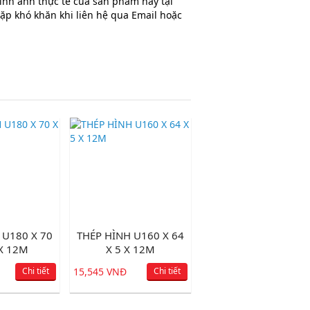
hình ảnh thực tế của sản phẩm này tại
ặp khó khăn khi liên hệ qua Email hoặc
 U180 X 70
THÉP HÌNH U160 X 64
 X 12M
X 5 X 12M
Chi tiết
15,545 VNĐ
Chi tiết