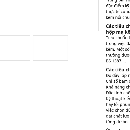
đặc điểm kỹ 
thực tế cùng
kẽm nói ch
Các tiêu c
hộp mạ k
Tiêu chuẩn 
trong việc 
kẽm. Một số
thường được
BS 1387...,
Các tiêu c
Độ dày lớp m
Chỉ số bám 
Khả năng chị
Đặc tính ch
Kỹ thuật kiể
hay lỗi phu
Việc chọn đ
đạt chất lư
từng dự án, 