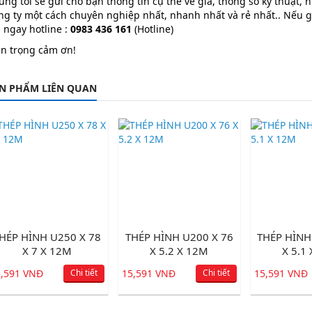
úng tôi sẽ gửi cho bạn thông tin cụ thể về giá, thông số kỹ thuật, 
ng ty một cách chuyên nghiệp nhất, nhanh nhất và rẻ nhất.. Nếu g
 ngay hotline :
0983 436 161
(Hotline)
ân trọng cảm ơn!
N PHẨM LIÊN QUAN
HÉP HÌNH U250 X 78
THÉP HÌNH U200 X 76
THÉP HÌNH
X 7 X 12M
X 5.2 X 12M
X 5.1
5,591 VNĐ
Chi tiết
15,591 VNĐ
Chi tiết
15,591 VNĐ