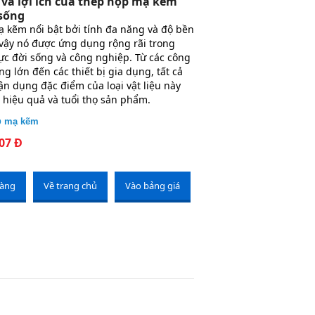
và lợi ích của thép hộp mạ kẽm
 sống
 kẽm nổi bật bởi tính đa năng và độ bền
ì vậy nó được ứng dụng rộng rãi trong
ực đời sống và công nghiệp. Từ các công
ng lớn đến các thiết bị gia dụng, tất cả
ận dụng đặc điểm của loại vật liệu này
 hiệu quả và tuổi thọ sản phẩm.
p
mạ kẽm
07 Đ
hàng
Về trang chủ
Vào bảng giá