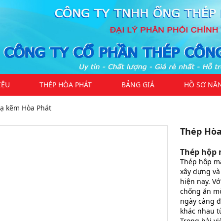
IỆU
THÉP HÒA PHÁT
BẢNG GIÁ
HỒ SƠ NĂ
ạ kẽm Hòa Phát
Thép Hòa 
Thép hộp
Thép hộp mạ
xây dựng và
hiện nay. Vớ
chống ăn mò
ngày càng đ
khác nhau từ
Trong bài vi