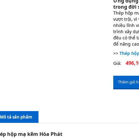
Ứng dụng 
trong đời
Thép hộp mạ
vượt trội, v
nhiều lĩnh v
trình xây dự
đều có thể t
để nâng cao
>>
Thép hộ
496,1
Giá:
Thêm giỏ 
Mô tả sản phẩm
ép hộp mạ kẽm Hòa Phát