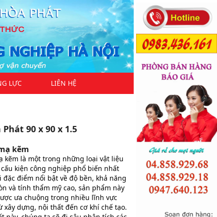
NG LỰC
LIÊN HỆ
Phát 90 x 90 x 1.5
 mạ kẽm
 kẽm là một trong những loại vật liệu
 cấu kiện công nghiệp phổ biến nhất
i đặc điểm nổi bật về độ bền, khả năng
n và tính thẩm mỹ cao, sản phẩm này
ược ưa chuộng trong nhiều lĩnh vực
 xây dựng, nội thất đến cơ khí chế tạo.
ết này, chúng ta sẽ đi sâu phân tích các