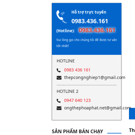
Hỗ trợ trực tuyến
0983.436.161
0983.436.161
(Hotline):
Vui lòng gọi cho chúng tôi để được tư vấn
tốt nhất!
HOTLINE
0983 436 161
thepcongnghiep1@gmail.com
HOTLINE 2
0947 640 123
ongthephoaphat.net@gmail.com
Th
SẢN PHẨM BÁN CHẠY