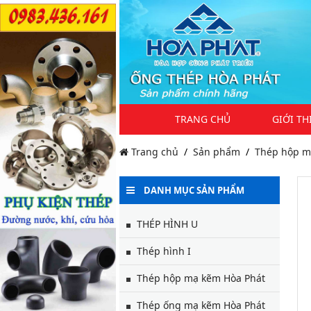
TRANG CHỦ
GIỚI TH
Trang chủ
Sản phẩm
Thép hộp m
DANH MỤC SẢN PHẨM
THÉP HÌNH U
Thép hình I
Thép hộp mạ kẽm Hòa Phát
Thép ống mạ kẽm Hòa Phát