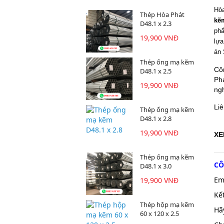
Hòa
Thép Hòa Phát
kẽ
D48.1 x 2.3
phẩ
19,900 VNĐ
lựa
án 
Thép ống mạ kẽm
Cô
D48.1 x 2.5
Phá
19,900 VNĐ
ng
Li
Thép ống mạ kẽm
D48.1 x 2.8
19,900 VNĐ
XE
Thép ống mạ kẽm
CÔ
D48.1 x 3.0
Em
19,900 VNĐ
Kế
Thép hộp mạ kẽm
Hã
60 x 120 x 2.5