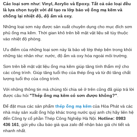
Các loại sơn như: Vinyl, Acrylic và Epoxy. Tất cả các loại đều
là lựa chọn tuyệt vời để tạo ra lớp bảo vệ ống mạ kẽm và
chống lại nhiệt độ, độ ẩm và oxy.
Những loại sơn này được sản xuất chuyên dụng cho mục đích sơn
phủ ống mạ kẽm. Thời gian khô trên bề mặt vật liệu sẽ tùy thuộc
vào nhiệt độ phòng.
Ưu điểm của những loại sơn này là bảo vệ lớp thép bên trong khỏi
những tác nhân như: nước, độ ẩm và oxy hóa ngoài môi trường.
Sơn trên bề mặt vật liệu ống mạ kẽm giúp tăng tính thẩm mỹ cho
các công trình. Giúp tăng tuổi thọ của thép ống và từ đó tăng chất
lượng tuổi thọ của công trình.
Với những thông tin mà chúng tôi chia sẻ ở trên cũng đã giúp trả lời
được câu hỏi
"Thép ống mạ kẽm có sơn được không?"
.
Để đặt mua các sản phẩm
thép ống mạ kẽm
của Hòa Phát và các
nhà máy sản xuất ống hộp khác trong nước quý anh chị hãy liên hệ
đến Công ty cổ phần Thép Công Nghiệp Hà Nội.
Hotline: 0983
436 161
, gửi yêu cầu báo giá qua zalo để nhận báo giá chi tiết và
nhanh nhất.