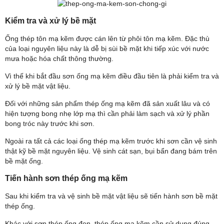
Kiểm tra và xử lý bề mặt
Ống thép tôn mạ kẽm được cán lên từ phôi tôn mạ kẽm. Đặc thù
của loại nguyên liệu này là dễ bị sùi bề mặt khi tiếp xúc với nước
mưa hoặc hóa chất thông thường.
Vì thế khi bắt đầu sơn ống mạ kẽm điều đầu tiên là phải kiểm tra và
xử lý bề mặt vật liệu.
Đối với những sản phẩm thép ống mạ kẽm đã sản xuất lâu và có
hiện tượng bong nhẹ lớp mạ thì cần phải làm sạch và xử lý phần
bong tróc này trước khi sơn.
Ngoài ra tất cả các loại ống thép mạ kẽm trước khi sơn cần vệ sinh
thật kỹ bề mặt nguyên liệu. Vệ sinh cát sạn, bụi bẩn đang bám trên
bề mặt ống.
Tiến hành sơn thép ống mạ kẽm
Sau khi kiểm tra và vệ sinh bề mặt vật liệu sẽ tiến hành sơn bề mặt
thép ống.
Khác với sơn thép ống đen, thép ống mạ kẽm cần sử dụng đúng