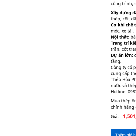
công trình,
Xây dựng d
thép, cột, d
Cơ khí chế t
móc, xe tải.
Nội thất:
bàn
Trang trí ki
trần, cột tra
Dự án lớn:
c
tầng.
Công ty cổ 
cung cấp t
Thép Hòa Ph
nước và thé
Hotline: 09
Mua thép ố
chính hãng 
1,501
Giá:
Thêm giỏ 