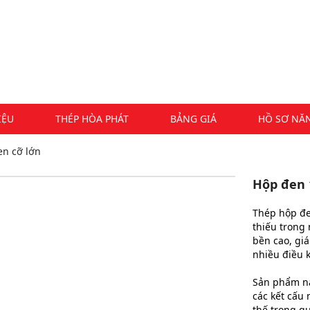
IỆU
THÉP HÒA PHÁT
BẢNG GIÁ
HỒ SƠ NĂ
en cỡ lớn
Hộp đen 1
Thép hộp đen
thiếu trong
bền cao, giá
nhiều điều 
Sản phẩm nà
các kết cấu 
thế trong q