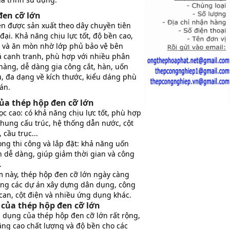
đen cỡ lớn
n được sản xuất theo dây chuyền tiên
 đại. Khả năng chịu lực tốt, độ bền cao,
t và ăn mòn nhờ lớp phủ bảo vệ bên
cả cạnh tranh, phù hợp với nhiều phân
hàng, dễ dàng gia công cắt, hàn, uốn
u, đa dạng về kích thước, kiểu dáng phù
án.
ủa thép hộp đen cỡ lớn
c cao: có khả năng chịu lực tốt, phù hợp
khung cấu trúc, hệ thống dẫn nước, cột
, cầu trục...
ong thi công và lắp đặt: khả năng uốn
n dễ dàng, giúp giảm thời gian và công
.
 này, thép hộp đen cỡ lớn ngày càng
ong các dự án xây dựng dân dụng, công
can, cột điện và nhiều ứng dụng khác.
của thép hộp đen cỡ lớn
 dụng của thép hộp đen cỡ lớn rất rộng,
ng cao chất lượng và độ bền cho các