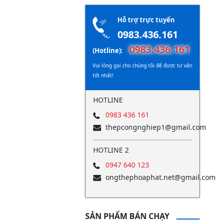
Hỗ trợ trực tuyến
0983.436.161
0983.436.161
(Hotline):
Vui lòng gọi cho chúng tôi để được tư vấn
tốt nhất!
HOTLINE
0983 436 161
thepcongnghiep1@gmail.com
HOTLINE 2
0947 640 123
ongthephoaphat.net@gmail.com
SẢN PHẨM BÁN CHẠY