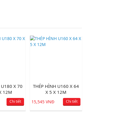
 U180 X 70
THÉP HÌNH U160 X 64
 X 12M
X 5 X 12M
Chi tiết
15,545 VNĐ
Chi tiết