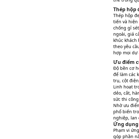
Thép hộp 
Thép hộp đe
tiến và hiện
chống gỉ sé
ngoài, giá 
khúc khách 
theo yêu cầ
hợp mọi dự 
Ưu điểm c
Độ bền cơ họ
để làm các 
trụ, cột điện
Linh hoạt tr
dẻo, cắt, hà
sức thi công
Nhờ ưu điểm
phổ biến tr
nghiệp, lan 
Ứng dụng 
Phạm vi ứng
góp phần nâ