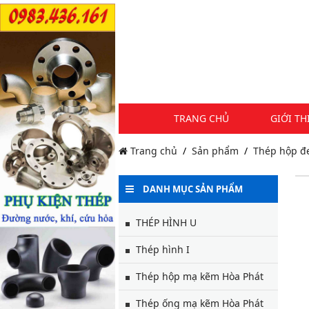
TRANG CHỦ
GIỚI TH
Trang chủ
Sản phẩm
Thép hộp đ
DANH MỤC SẢN PHẨM
THÉP HÌNH U
Thép hình I
Thép hộp mạ kẽm Hòa Phát
Thép ống mạ kẽm Hòa Phát