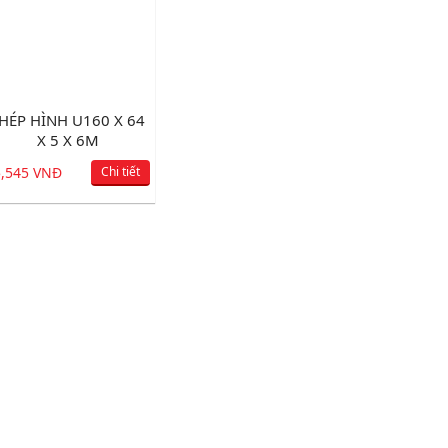
HÉP HÌNH U160 X 64
X 5 X 6M
5,545 VNĐ
Chi tiết