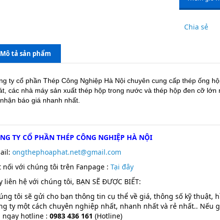
Chia sẻ
Mô tả sản phẩm
ng ty cổ phần Thép Công Nghiệp Hà Nội chuyên cung cấp thép ống 
át, các nhà máy sản xuất thép hộp trong nước và thép hộp đen cỡ lớn 
 nhận báo giá nhanh nhất.
NG TY CỔ PHẦN THÉP CÔNG NGHIỆP HÀ NỘI
ail:
ongthephoaphat.net@gmail.com
t nối với chúng tôi trên Fanpage :
T
ại đây
y liên hệ với chúng tôi, BẠN SẼ ĐƯỢC BIẾT:
úng tôi sẽ gửi cho bạn thông tin cụ thể về giá, thông số kỹ thuật, 
ng ty một cách chuyên nghiệp nhất, nhanh nhất và rẻ nhất.. Nếu g
 ngay hotline :
0983 436 161
(Hotline)