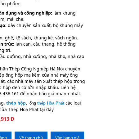
 sản phẩm:
ân dụng và công nghiệp:
làm khung
ầm, mái che.
ạo:
dây chuyền sản xuất, bộ khung máy
, ghế, kệ sách, khung kệ, vách ngăn.
ến trúc:
lan can, cầu thang, hệ thống
ng trí.
ầu đường, nhà xưởng, nhà kho, nhà cao
phần Thép Công Nghiệp Hà Nội chuyên
hép ống hộp mạ kẽm của nhà máy ống
át, các nhà máy sản xuất thép hộp trong
p hộp đen cỡ lớn nhập khẩu. Liên hệ
83 436 161 để nhận báo giá nhanh nhất.
ng,
thép hộp
,
các loại
ống
thép Hòa Phát
của Thép Hòa Phát tại đây.
,913 Đ
hàng
Về trang chủ
Vào bảng giá