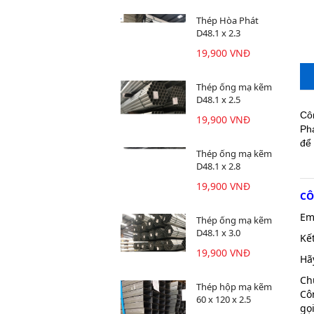
Thép Hòa Phát
D48.1 x 2.3
19,900 VNĐ
Thép ống mạ kẽm
D48.1 x 2.5
Cô
19,900 VNĐ
Ph
để
Thép ống mạ kẽm
D48.1 x 2.8
19,900 VNĐ
CÔ
Em
Thép ống mạ kẽm
D48.1 x 3.0
Kế
19,900 VNĐ
Hã
Ch
Thép hộp mạ kẽm
Cô
60 x 120 x 2.5
gọi