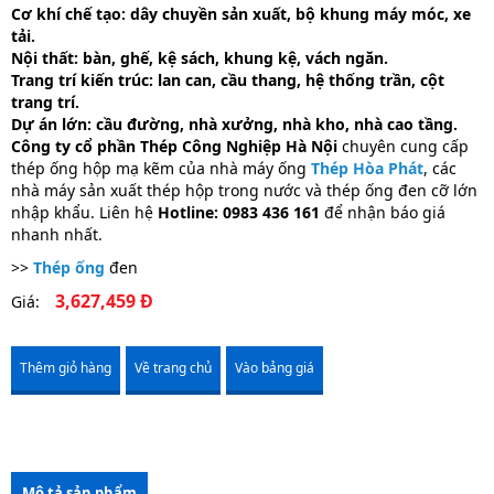
Cơ khí chế tạo: dây chuyền sản xuất, bộ khung máy móc, xe
tải.
Nội thất: bàn, ghế, kệ sách, khung kệ, vách ngăn.
Trang trí kiến trúc: lan can, cầu thang, hệ thống trần, cột
trang trí.
Dự án lớn: cầu đường, nhà xưởng, nhà kho, nhà cao tầng.
Công ty cổ phần Thép Công Nghiệp Hà Nội
chuyên cung cấp
thép ống hộp mạ kẽm của nhà máy ống
Thép Hòa Phát
, các
nhà máy sản xuất thép hộp trong nước và thép ống đen cỡ lớn
nhập khẩu. Liên hệ
Hotline: 0983 436 161
để nhận báo giá
nhanh nhất.
>>
Thép ống
đen
3,627,459 Đ
Giá:
Thêm giỏ hàng
Về trang chủ
Vào bảng giá
Mô tả sản phẩm