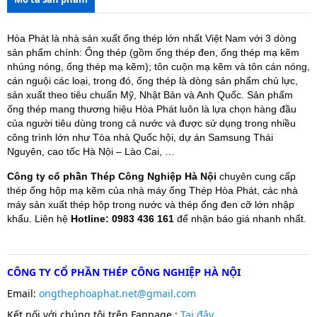
Hòa Phát là nhà sản xuất ống thép lớn nhất Việt Nam với 3 dòng
sản phẩm chính: Ống thép (gồm ống thép đen, ống thép mạ kẽm
nhúng nóng, ống thép mạ kẽm); tôn cuộn mạ kẽm và tôn cán nóng,
cán nguội các loại, trong đó, ống thép là dòng sản phẩm chủ lực,
sản xuất theo tiêu chuẩn Mỹ, Nhật Bản và Anh Quốc. Sản phẩm
ống thép mang thương hiệu Hòa Phát luôn là lựa chọn hàng đầu
của người tiêu dùng trong cả nước và được sử dụng trong nhiều
công trình lớn như Tòa nhà Quốc hội, dự án Samsung Thái
Nguyên, cao tốc Hà Nội – Lào Cai, …
Công ty cổ phần Thép Công Nghiệp Hà Nội
chuyên cung cấp
thép ống hộp mạ kẽm của nhà máy ống Thép Hòa Phát, các nhà
máy sản xuất thép hộp trong nước và thép ống đen cỡ lớn nhập
khẩu. Liên hệ
Hotline: 0983 436 161
để nhận báo giá nhanh nhất.
CÔNG TY CỔ PHẦN THÉP CÔNG NGHIỆP HÀ NỘI
Email:
ongthephoaphat.net@gmail.com
Kết nối với chúng tôi trên Fanpage :
T
ại đây