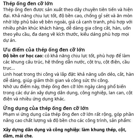
Thép ống đen cỡ lớn
Thép ống đen được sản xuất theo dây chuyền tiên tiến và hiện
đại. Khả năng chịu lực tốt, độ bền cao, chống gỉ sét và ăn mòn
nhờ lớp phủ bảo vệ bên ngoài, giá cả cạnh tranh, phù hợp với
nhiều phân khúc khách hàng, dễ dàng gia công cắt, hàn, uốn
theo yêu cầu, đa dạng về kích thước, kiểu dáng phù hợp mọi
dự án.
Ưu điểm của thép ống đen cỡ lớn
Độ bền cơ học cao:
có khả năng chịu lực tốt, phù hợp để làm
các khung cấu trúc, hệ thống dẫn nước, cột trụ, cột điện, cầu
trục...
Linh hoạt trong thi công và lắp đặt: khả năng uốn dẻo, cắt, hàn
dễ dàng, giúp giảm thời gian và công sức thi công.
Nhờ ưu điểm này, thép ống đen cỡ lớn ngày càng phổ biến
trong các dự án xây dựng dân dụng, công nghiệp, lan can, cột
điện và nhiều ứng dụng khác.
Ứng dụng của thép ống đen cỡ lớn
Phạm vi ứng dụng của thép ống đen cỡ lớn rất rộng, góp phần
nâng cao chất lượng và độ bền cho các công trình, sản phẩm:
Xây dựng dân dụng và công nghiệp: làm khung thép, cột,
dầm, mái che.