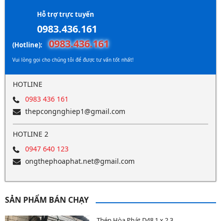
Hỗ trợ trực tuyến
0983.436.161
0983.436.161
(Hotline):
Vui lòng gọi cho chúng tôi để được tư vấn tốt nhất!
HOTLINE
0983 436 161
thepcongnghiep1@gmail.com
HOTLINE 2
0947 640 123
ongthephoaphat.net@gmail.com
SẢN PHẨM BÁN CHẠY
Thép Hòa Phát D48.1 x 2.3