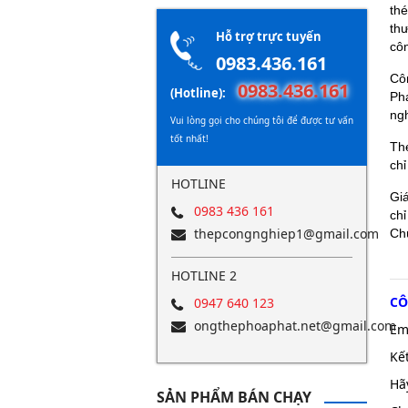
th
th
Hỗ trợ trực tuyến
cô
0983.436.161
Cô
0983.436.161
(Hotline):
Phá
ng
Vui lòng gọi cho chúng tôi để được tư vấn
tốt nhất!
Th
chỉ
HOTLINE
Giá
0983 436 161
chỉ
thepcongnghiep1@gmail.com
Chú
HOTLINE 2
CÔ
0947 640 123
ongthephoaphat.net@gmail.com
Em
Kế
Hã
SẢN PHẨM BÁN CHẠY