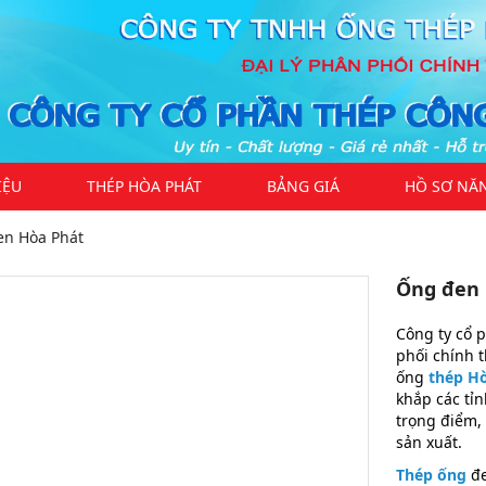
IỆU
THÉP HÒA PHÁT
BẢNG GIÁ
HỒ SƠ NĂ
en Hòa Phát
Ống đen D
Công ty cổ 
phối chính 
ống
thép H
khắp các tỉn
trọng điểm,
sản xuất.
Thép ống
đe