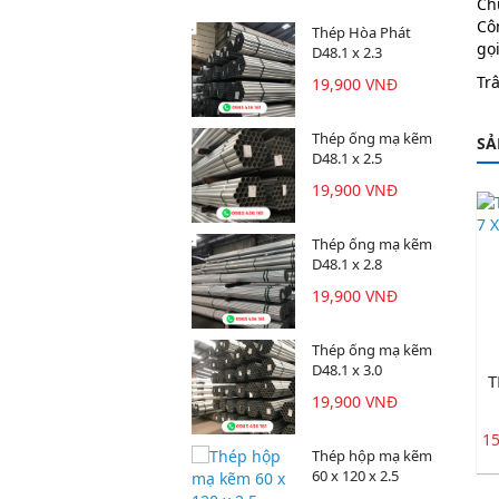
Ch
Cô
Thép Hòa Phát
gọi
D48.1 x 2.3
Tr
19,900 VNĐ
Thép ống mạ kẽm
SẢ
D48.1 x 2.5
19,900 VNĐ
Thép ống mạ kẽm
D48.1 x 2.8
19,900 VNĐ
Thép ống mạ kẽm
D48.1 x 3.0
T
19,900 VNĐ
1
Thép hộp mạ kẽm
60 x 120 x 2.5