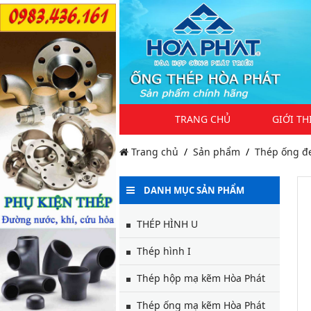
TRANG CHỦ
GIỚI TH
Trang chủ
Sản phẩm
Thép ống đ
DANH MỤC SẢN PHẨM
THÉP HÌNH U
Thép hình I
Thép hộp mạ kẽm Hòa Phát
Thép ống mạ kẽm Hòa Phát