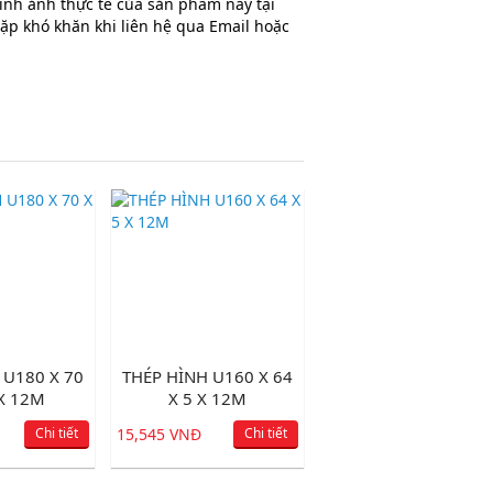
hình ảnh thực tế của sản phẩm này tại
ặp khó khăn khi liên hệ qua Email hoặc
 U180 X 70
THÉP HÌNH U160 X 64
 X 12M
X 5 X 12M
Chi tiết
15,545 VNĐ
Chi tiết