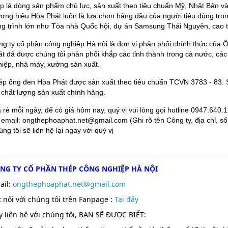
ép là dòng sản phẩm chủ lực, sản xuất theo tiêu chuẩn Mỹ, Nhật Bản
ương hiệu Hòa Phát luôn là lựa chọn hàng đầu của người tiêu dùng tro
ng trình lớn như Tòa nhà Quốc hội, dự án Samsung Thái Nguyên, cao 
ng ty cổ phần công nghiệp Hà nội là đơn vị phân phối chính thức của
t đã được chúng tôi phân phối khắp các tỉnh thành trong cả nước, các
hiệp, nhà máy, xưởng sản xuất.
ép ống đen Hòa Phát được sản xuất theo tiêu chuẩn TCVN 3783 - 83.
 chất lượng sản xuất chính hãng.
 rẻ mỗi ngày, để có giá hôm nay, quý vị vui lòng gọi hotline 0947.640
 email: ongthephoaphat.net@gmail.com (Ghi rõ tên Công ty, địa chỉ, số
ng tôi sẽ liên hệ lại ngay với quý vị
NG TY CỔ PHẦN THÉP CÔNG NGHIỆP HÀ NỘI
ail:
ongthephoaphat.net@gmail.com
t nối với chúng tôi trên Fanpage :
T
ại đây
y liên hệ với chúng tôi, BẠN SẼ ĐƯỢC BIẾT: