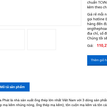
chuẩn TCVN 
kèm theo ch
Giá rẻ mỗi n
gọi hotline
hàng đến địa
ongthephoap
địa chỉ, số 
Chúng tôi sẽ
110,2
Giá:
Thêm giỏ 
Mô tả sản phẩm
a Phát là nhà sản xuất ống thép lớn nhất Việt Nam với 3 dòng sản ph
ép mạ kẽm nhúng nóng, ống thép mạ kẽm); tôn cuộn mạ kẽm và tôn cán 