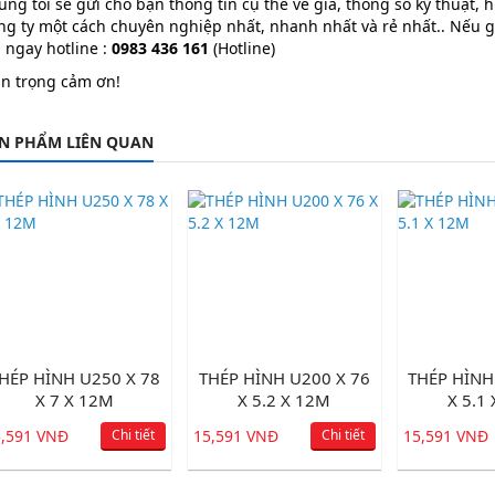
úng tôi sẽ gửi cho bạn thông tin cụ thể về giá, thông số kỹ thuật, 
ng ty một cách chuyên nghiệp nhất, nhanh nhất và rẻ nhất.. Nếu g
 ngay hotline :
0983 436 161
(Hotline)
ân trọng cảm ơn!
N PHẨM LIÊN QUAN
HÉP HÌNH U250 X 78
THÉP HÌNH U200 X 76
THÉP HÌNH
X 7 X 12M
X 5.2 X 12M
X 5.1
5,591 VNĐ
Chi tiết
15,591 VNĐ
Chi tiết
15,591 VNĐ