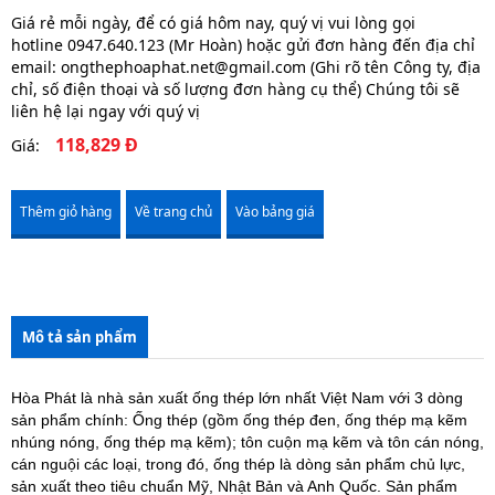
Giá rẻ mỗi ngày, để có giá hôm nay, quý vị vui lòng gọi
hotline 0947.640.123 (Mr Hoàn) hoặc gửi đơn hàng đến địa chỉ
email: ongthephoaphat.net@gmail.com (Ghi rõ tên Công ty, địa
chỉ, số điện thoại và số lượng đơn hàng cụ thể) Chúng tôi sẽ
liên hệ lại ngay với quý vị
118,829 Đ
Giá:
Thêm giỏ hàng
Về trang chủ
Vào bảng giá
Mô tả sản phẩm
Hòa Phát là nhà sản xuất ống thép lớn nhất Việt Nam với 3 dòng
sản phẩm chính: Ống thép (gồm ống thép đen, ống thép mạ kẽm
nhúng nóng, ống thép mạ kẽm); tôn cuộn mạ kẽm và tôn cán nóng,
cán nguội các loại, trong đó, ống thép là dòng sản phẩm chủ lực,
sản xuất theo tiêu chuẩn Mỹ, Nhật Bản và Anh Quốc. Sản phẩm