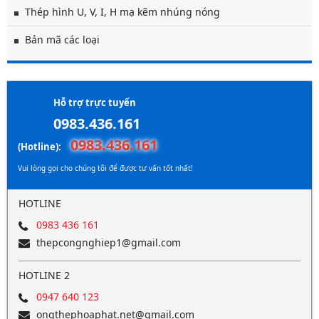
Thép hình U, V, I, H mạ kẽm nhúng nóng
Bản mã các loại
Hỗ trợ trực tuyến
0983.436.161
0983.436.161
(Hotline):
Vui lòng gọi cho chúng tôi để được tư vấn tốt nhất!
HOTLINE
0983 436 161
thepcongnghiep1@gmail.com
HOTLINE 2
0947 640 123
ongthephoaphat.net@gmail.com