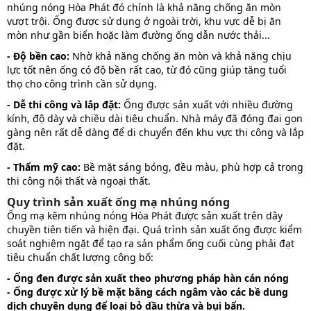
nhúng nóng Hòa Phát đó chính là khả năng chống ăn mòn
vượt trội. Ống được sử dụng ở ngoài trời, khu vực dễ bị ăn
mòn như gần biển hoặc làm đường ống dẫn nước thải...
- Độ bền cao:
Nhờ khả năng chống ăn mòn và khả năng chịu
lực tốt nên ống có độ bền rất cao, từ đó cũng giúp tăng tuổi
thọ cho công trình cần sử dụng.
- Dễ thi công và lắp đặt:
Ống được sản xuất với nhiều đường
kính, độ dày và chiều dài tiêu chuẩn. Nhà máy đã đóng đai gọn
gàng nên rất dễ dàng để di chuyển đến khu vực thi công và lắp
đặt.
- Thẩm mỹ cao:
Bề mặt sáng bóng, đều màu, phù hợp cả trong
thi công nội thất và ngoại thất.
Quy trình sản xuất ống mạ nhúng nóng
Ống mạ kẽm nhúng nóng Hòa Phát được sản xuất trên dây
chuyền tiên tiến và hiện đại. Quá trình sản xuất ống được kiểm
soát nghiệm ngặt để tạo ra sản phẩm ống cuối cùng phải đạt
tiêu chuẩn chất lượng công bố:
- Ống đen được sản xuất theo phương pháp hàn cán nóng
- Ống được xử lý bề mặt bằng cách ngâm vào các bề dung
dịch chuyên dụng để loại bỏ dầu thừa và bụi bẩn.