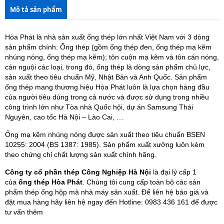
Mô tả sản phẩm
Hòa Phát là nhà sản xuất ống thép lớn nhất Việt Nam với 3 dòng
sản phẩm chính: Ống thép (gồm ống thép đen, ống thép mạ kẽm
nhúng nóng, ống thép mạ kẽm); tôn cuộn mạ kẽm và tôn cán nóng,
cán nguội các loại, trong đó, ống thép là dòng sản phẩm chủ lực,
sản xuất theo tiêu chuẩn Mỹ, Nhật Bản và Anh Quốc. Sản phẩm
ống thép mang thương hiệu Hòa Phát luôn là lựa chọn hàng đầu
của người tiêu dùng trong cả nước và được sử dụng trong nhiều
công trình lớn như Tòa nhà Quốc hội, dự án Samsung Thái
Nguyên, cao tốc Hà Nội – Lào Cai, …
Ống mạ kẽm nhúng nóng được sản xuất theo tiêu chuẩn BSEN
10255: 2004 (BS 1387: 1985). Sản phẩm xuất xưởng luôn kèm
theo chứng chỉ chất lượng sản xuất chính hãng.
Công ty cổ phần thép Công Nghiệp Hà Nội
là đại lý cấp 1
của
ống thép Hòa Phát
. Chúng tôi cung cấp toàn bộ các sản
phẩm thép ống hộp mà nhà máy sản xuất. Để liên hệ báo giá và
đặt mua hàng hãy liên hệ ngay đến Hotline: 0983 436 161 để được
tư vấn thêm