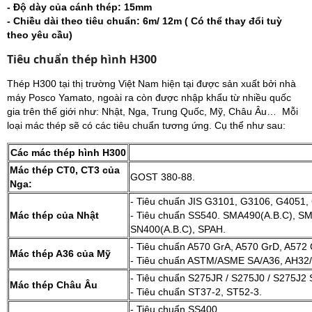
- Độ dày của cánh thép: 15mm
- Chiều dài theo tiêu chuẩn: 6m/ 12m ( Có thể thay đổi tuỳ
theo yêu cầu)
Tiêu chuẩn thép hình H300
Thép H300 tại thị trường Việt Nam hiện tại được sản xuất bởi nhà
máy Posco Yamato, ngoài ra còn được nhập khẩu từ nhiều quốc
gia trên thế giới như: Nhật, Nga, Trung Quốc, Mỹ, Châu Âu… Mỗi
loại mác thép sẽ có các tiêu chuẩn tương ứng. Cụ thể như sau:
Các mác thép hình H300
Mác thép CT0, CT3 của
GOST 380-88.
Nga:
- Tiêu chuẩn JIS G3101, G3106, G4051
Mác thép của Nhật
- Tiêu chuẩn SS540. SMA490(A.B.C), S
SN400(A.B.C), SPAH.
- Tiêu chuẩn A570 GrA, A570 GrD, A57
Mác thép A36 của Mỹ
- Tiêu chuẩn ASTM/ASME SA/A36, AH32
- Tiêu chuẩn S275JR / S275J0 / S275J2
Mác thép Châu Âu
- Tiêu chuẩn ST37-2, ST52-3.
- Tiêu chuẩn SS400