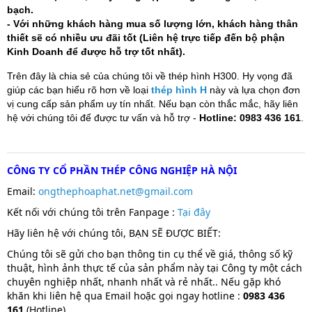
bạch.
- Với những khách hàng mua số lượng lớn, khách hàng thân
thiết sẽ có nhiều ưu đãi tốt (Liên hệ trực tiếp đến bộ phận
Kinh Doanh để được hỗ trợ tốt nhất).
Trên đây là chia sẻ của chúng tôi về thép hình H300. Hy vọng đã
giúp các bạn hiểu rõ hơn về loại
thép hình H
này và lựa chọn đơn
vị cung cấp sản phẩm uy tín nhất. Nếu bạn còn thắc mắc, hãy liên
hệ với chúng tôi để được tư vấn và hỗ trợ -
Hotline: 0983 436 161
.
CÔNG TY CỔ PHẦN THÉP CÔNG NGHIỆP HÀ NỘI
Email:
ongthephoaphat.net@gmail.com
Kết nối với chúng tôi trên Fanpage :
T
ại đây
Hãy liên hệ với chúng tôi, BẠN SẼ ĐƯỢC BIẾT:
Chúng tôi sẽ gửi cho bạn thông tin cụ thể về giá, thông số kỹ
thuật, hình ảnh thực tế của sản phẩm này tại Công ty một cách
chuyên nghiệp nhất, nhanh nhất và rẻ nhất.. Nếu gặp khó
khăn khi liên hệ qua Email hoặc gọi ngay hotline :
0983 436
161
(Hotline)