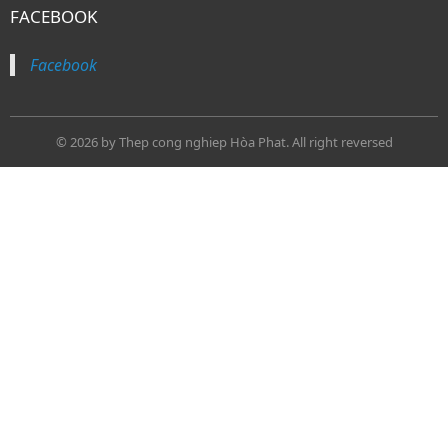
FACEBOOK
Facebook
© 2026 by
Thep cong nghiep Hòa Phat
. All right reversed