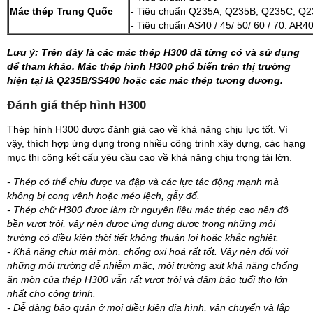
Mác thép Trung Quốc
- Tiêu chuẩn Q235A, Q235B, Q235C, Q2
- Tiêu chuẩn AS40 / 45/ 50/ 60 / 70. AR4
Lưu ý:
Trên đây là các mác thép H300 đã từng có và sử dụng
để tham khảo. Mác thép hình H300 phổ biến trên thị trường
hiện tại là Q235B/SS400 hoặc các mác thép tương đương.
Đánh giá thép hình H300
Thép hình H300 được đánh giá cao về khả năng chịu lực tốt. Vì
vậy, thích hợp ứng dụng trong nhiều công trình xây dựng, các hạng
mục thi công kết cấu yêu cầu cao về khả năng chịu trọng tải lớn.
- Thép có thể chịu được va đập và các lực tác động mạnh mà
không bị cong vênh hoặc méo lệch, gẫy đổ.
- Thép chữ H300 được làm từ nguyên liệu mác thép cao nên độ
bền vượt trội, vậy nên được ứng dụng được trong những môi
trường có điều kiện thời tiết không thuận lợi hoặc khắc nghiệt.
- Khả năng chịu mài mòn, chống oxi hoá rất tốt. Vậy nên đối với
những môi trường dễ nhiễm mặc, môi trường axit khả năng chống
ăn mòn của thép H300 vẫn rất vượt trội và đảm bảo tuổi thọ lớn
nhất cho công trình.
- Dễ dàng bảo quản ở mọi điều kiện địa hình, vận chuyển và lắp