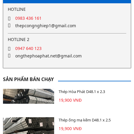
HOTLINE
0983 436 161
thepcongnghiep1@gmail.com
HOTLINE 2
0947 640 123
ongthephoaphat.net@gmail.com
SẢN PHẨM BÁN CHẠY
Thép Hòa Phát D48.1 x 2.3
19,900 VNĐ
Thép ống mạ kẽm D48.1 x 2.5
19,900 VNĐ